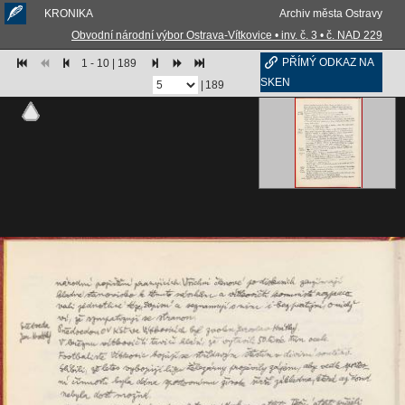
KRONIKA
Archiv města Ostravy
Obvodní národní výbor Ostrava-Vítkovice • inv. č. 3 • č. NAD 229
PŘÍMÝ ODKAZ NA
1 - 10 | 189
SKEN
|
189