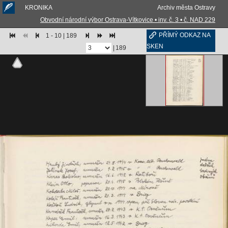
KRONIKA
Archiv města Ostravy
Obvodní národní výbor Ostrava-Vítkovice • inv. č. 3 • č. NAD 229
PŘÍMÝ ODKAZ NA
1 - 10 | 189
SKEN
|
189