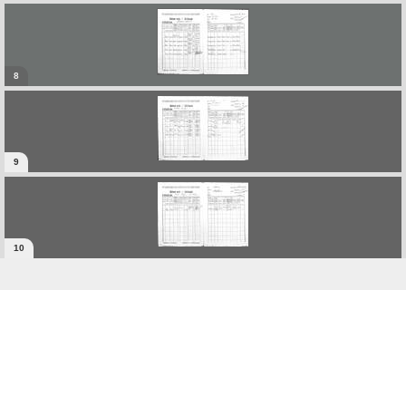
8
9
10