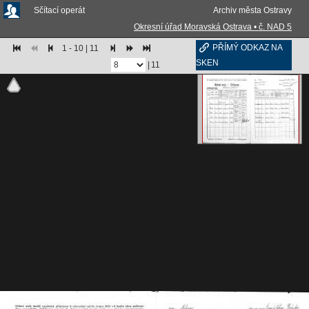
Sčítací operát
Archiv města Ostravy
Okresní úřad Moravská Ostrava • č. NAD 5
PŘÍMÝ ODKAZ NA
1 - 10 | 11
SKEN
|
11