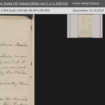
ul. Ruská 148, Ostrava-Zábřeh • inv. č. 1 • č. NAD 410
Archiv města Ostravy
× 3 958
bodů |
556
kB
| 96 DPI x 96 DPI
)
Zpracováno:
21.10.2019