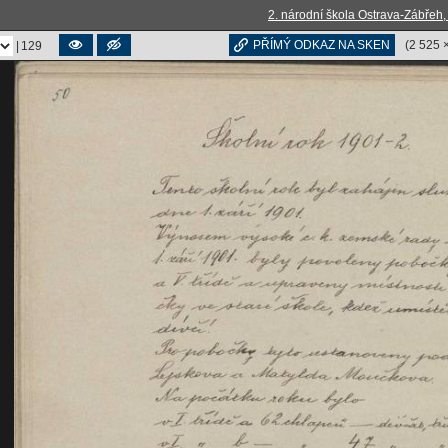
2. národní škola Ostrava-Zábřeh, 
PŘÍMÝ ODKAZ NA SKEN
(
2 525 
|
129