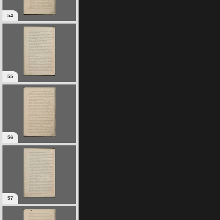
54
55
56
57