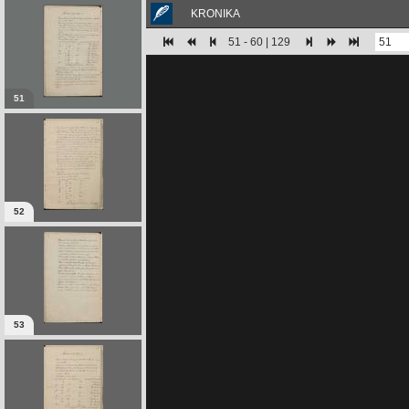
KRONIKA
51 - 60 | 129
51
52
53